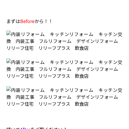
まずは
Before
から！！