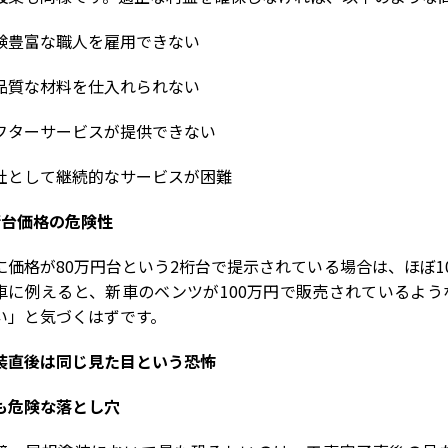
験豊富な職人を雇用できない
品質な材料を仕入れられない
フターサービスが提供できない
社として継続的なサービスが困難
桁台価格の危険性
に価格が
80
万円台という
2
桁台で提示されている場合は、ほぼ
1
車に例えると、新車のベンツが
100
万円で販売されているよう
い」と気づくはずです。
装直後は同じ見た目という恐怖
も危険な落とし穴