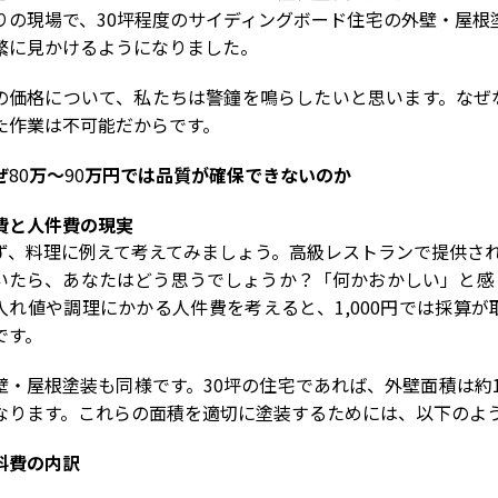
りの現場で、
30
坪程度のサイディングボード住宅の外壁・屋根
繁に見かけるようになりました。
の価格について、私たちは警鐘を鳴らしたいと思います。なぜ
た作業は不可能だからです。
ぜ
80
万～
90
万円では品質が確保できないのか
費と人件費の現実
ず、料理に例えて考えてみましょう。高級レストランで提供さ
いたら、あなたはどう思うでしょうか？「何かおかしい」と感
入れ値や調理にかかる人件費を考えると、
1,000
円では採算が
です。
壁・屋根塗装も同様です。
30
坪の住宅であれば、外壁面積は約
なります。これらの面積を適切に塗装するためには、以下のよ
料費の内訳