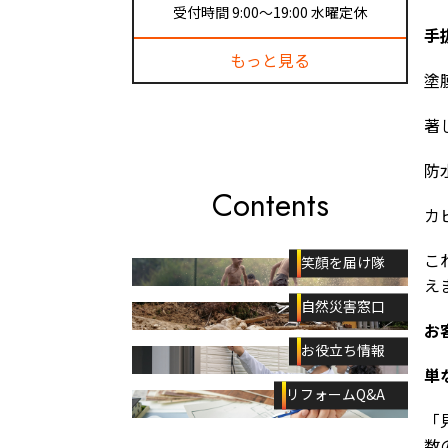
受付時間 9:00〜19:00 水曜定休
手
もっと見る
塗
著
防
Contents
カ
こ
笑顔を届け隊
え
自然災害窓口
お
お役立ち情報
単
リフォームQ&A
「
数