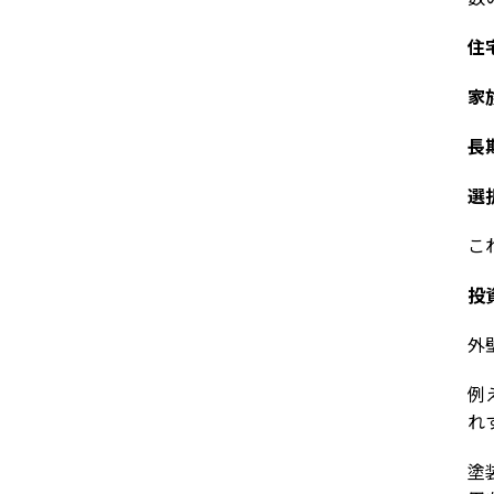
住
家
長
選
こ
投
外
例
れ
塗