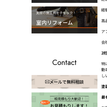
経
実際の施工例をチェック！
高
室内リフォーム
ア
会
2
Contact
特
動
し
メールで無料相談
塗
最
相見積もり大歓迎！
無料で
お見積もりします！