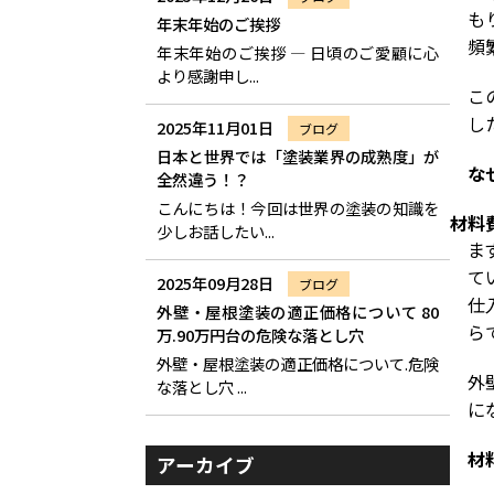
も
年末年始のご挨拶
頻
年末年始のご挨拶 ― 日頃のご愛顧に心
より感謝申し...
こ
し
2025年11月01日
ブログ
日本と世界では「塗装業界の成熟度」が
な
全然違う！？
こんにちは！今回は世界の塗装の知識を
材料
少しお話したい...
ま
て
2025年09月28日
ブログ
仕
外壁・屋根塗装の適正価格について 80
ら
万.90万円台の危険な落とし穴
外壁・屋根塗装の適正価格について.危険
外
な落とし穴 ...
に
材
アーカイブ