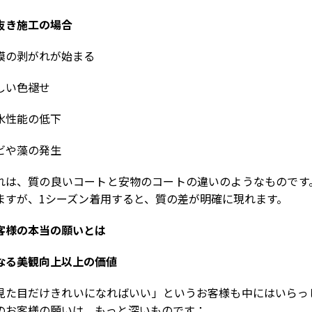
抜き施工の場合
膜の剥がれが始まる
しい色褪せ
水性能の低下
ビや藻の発生
れは、質の良いコートと安物のコートの違いのようなものです
ますが、
1
シーズン着用すると、質の差が明確に現れます。
客様の本当の願いとは
なる美観向上以上の価値
見た目だけきれいになればいい」というお客様も中にはいらっ
のお客様の願いは、もっと深いものです：