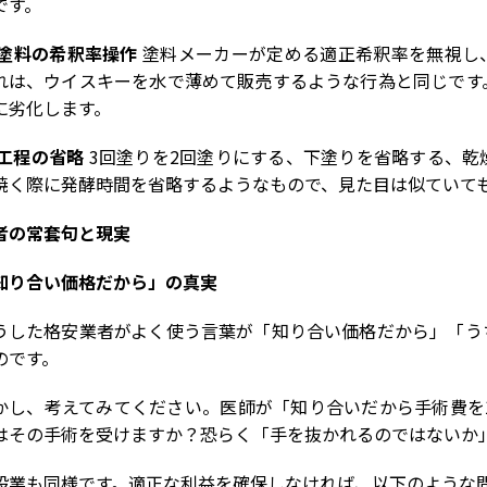
です。
 塗料の希釈率操作
塗料メーカーが定める適正希釈率を無視し
れは、ウイスキーを水で薄めて販売するような行為と同じです
に劣化します。
 工程の省略
3回塗りを
2
回塗りにする、下塗りを省略する、乾
焼く際に発酵時間を省略するようなもので、見た目は似ていて
者の常套句と現実
知り合い価格だから」の真実
うした格安業者がよく使う言葉が「知り合い価格だから」「う
のです。
かし、考えてみてください。医師が「知り合いだから手術費を
はその手術を受けますか？恐らく「手を抜かれるのではないか
設業も同様です。適正な利益を確保しなければ、以下のような