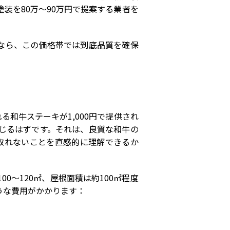
塗装を
80
万～
90
万円で提案する業者を
なら、この価格帯では到底品質を確保
れる和牛ステーキが
1,000
円で提供され
じるはずです。それは、良質な和牛の
取れないことを直感的に理解できるか
100
～
120
㎡、屋根面積は約
100
㎡程度
うな費用がかかります：