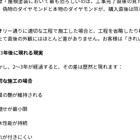
壁・屋根塗装において最も恐ろしいのは、工事完了直後の見
、偽物のダイヤモンドと本物のダイヤモンドが、購入直後は同
。
オリー通りに適切な工程で施工した場合と、工程を省略したり
たて直後の外観にはほとんど差がありません。お客様は「きれ
～
3
年後に現れる現実
かし、
2
～
3
年が経過すると、その差は歴然と現れます：
切な施工の場合
膜の艶が維持される
褪せが最小限
水性能が持続
れが付きにくい