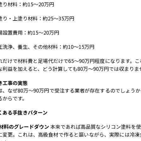
塗り材料：約
15
～
20
万円
塗り・上塗り材料：約
25
～
35
万円
場設置費用：約
15
～
20
万円
圧洗浄、養生、その他材料：約
10
～
15
万円
れだけで材料費と足場代だけで
65
～
90
万円程度になります。こ
な利益を加えると、どう計算しても
80
万～
90
万円では収まりま
き工事の実態
は、なぜ
80
万～
90
万円で受注する業者が存在するのでしょうか
るからです。
くある手抜きパターン
 材料のグレードダウン
本来であれば高品質なシリコン塗料を使
に変更。これは、高級食材で作ると謳いながら、実際には冷凍