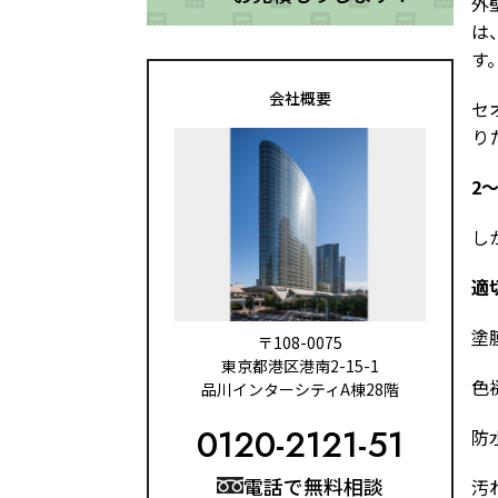
外
は
す
会社概要
セ
り
2
し
適
塗
〒108-0075
東京都港区港南2-15-1
色
品川インターシティA棟28階
0120-2121-51
防
電話で無料相談
汚