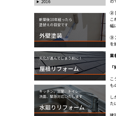
の
2016
②
こ
新築後10年経ったら
塗替えの目安です
幅
外壁塗装
③
を
業
劣化が進んでしまう前に！
「
屋根リフォーム
こ
も
キッチン、浴室、トイレ
洗面、緊急対応いたします
し
た
水廻りリフォーム
建