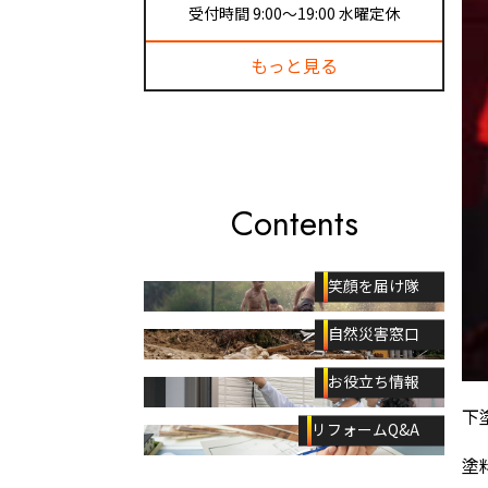
受付時間 9:00〜19:00 水曜定休
もっと見る
Contents
笑顔を届け隊
自然災害窓口
お役立ち情報
下
リフォームQ&A
塗