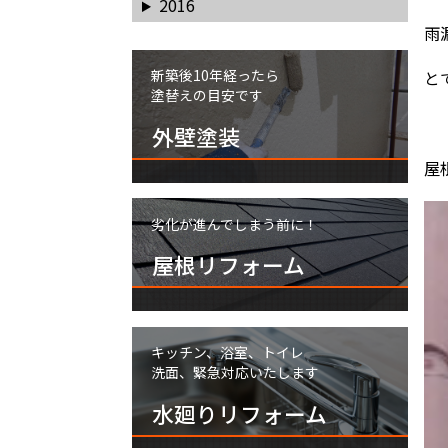
2016
雨
新築後10年経ったら
と
塗替えの目安です
外壁塗装
屋
劣化が進んでしまう前に！
屋根リフォーム
キッチン、浴室、トイレ
洗面、緊急対応いたします
水廻りリフォーム